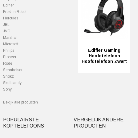
Edifier
Fresh n Rebel
Hercules
JBL
JVC
Marshall
Microsoft
Edifier Gaming
Philips
Hoofdtelefoon
Pioneer
Hoofdtelefoon Zwart
Rode
Sennheiser
Shokz
Skullcandy
Sony
Bekijk alle producten
POPULAIRSTE
VERGELIJK ANDERE
KOPTELEFOONS
PRODUCTEN