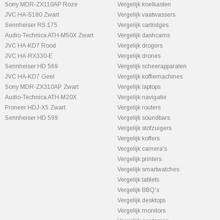
Sony MDR-ZX110AP Roze
Vergelijk koelkasten
JVC HA-S180 Zwart
Vergelijk vaatwassers
Sennheiser RS 175
Vergelijk cartridges
Audio-Technica ATH-M50X Zwart
Vergelijk dashcams
JVC HA-KD7 Rood
Vergelijk drogers
JVC HA-RX330-E
Vergelijk drones
Sennheiser HD 569
Vergelijk scheerapparaten
JVC HA-KD7 Geel
Vergelijk koffiemachines
Sony MDR-ZX310AP Zwart
Vergelijk laptops
Audio-Technica ATH-M20X
Vergelijk navigatie
Pioneer HDJ-X5 Zwart
Vergelijk routers
Sennheiser HD 599
Vergelijk soundbars
Vergelijk stofzuigers
Vergelijk koffers
Vergelijk camera's
Vergelijk printers
Vergelijk smartwatches
Vergelijk tablets
Vergelijk BBQ's
Vergelijk desktops
Vergelijk monitors