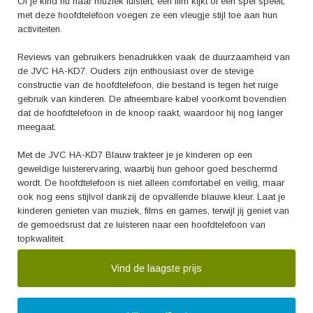
Of je kind nu naar muziek luistert, een film kijkt of een spel speelt,
met deze hoofdtelefoon voegen ze een vleugje stijl toe aan hun
activiteiten.
Reviews van gebruikers benadrukken vaak de duurzaamheid van
de JVC HA-KD7. Ouders zijn enthousiast over de stevige
constructie van de hoofdtelefoon, die bestand is tegen het ruige
gebruik van kinderen. De afneembare kabel voorkomt bovendien
dat de hoofdtelefoon in de knoop raakt, waardoor hij nog langer
meegaat.
Met de JVC HA-KD7 Blauw trakteer je je kinderen op een
geweldige luisterervaring, waarbij hun gehoor goed beschermd
wordt. De hoofdtelefoon is niet alleen comfortabel en veilig, maar
ook nog eens stijlvol dankzij de opvallende blauwe kleur. Laat je
kinderen genieten van muziek, films en games, terwijl jij geniet van
de gemoedsrust dat ze luisteren naar een hoofdtelefoon van
topkwaliteit.
Vind de laagste prijs