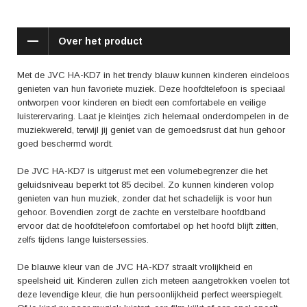
De afneembare kabel voorkomt bovendien dat de hoofdtelefoon in de
knoop raakt, waardoor hij nog langer meegaat.
Over het product
Met de JVC HA-KD7 Blauw trakteer je je kinderen op een geweldige
luisterervaring, waarbij hun gehoor goed beschermd wordt. De
hoofdtelefoon is niet alleen comfortabel en veilig, maar ook nog eens
Met de JVC HA-KD7 in het trendy blauw kunnen kinderen eindeloos
stijlvol dankzij de opvallende blauwe kleur. Laat je kinderen genieten
genieten van hun favoriete muziek. Deze hoofdtelefoon is speciaal
van muziek, films en games, terwijl jij geniet van de gemoedsrust dat ze
ontworpen voor kinderen en biedt een comfortabele en veilige
luisteren naar een hoofdtelefoon van topkwaliteit.
luisterervaring. Laat je kleintjes zich helemaal onderdompelen in de
muziekwereld, terwijl jij geniet van de gemoedsrust dat hun gehoor
goed beschermd wordt.
De JVC HA-KD7 is uitgerust met een volumebegrenzer die het
geluidsniveau beperkt tot 85 decibel. Zo kunnen kinderen volop
genieten van hun muziek, zonder dat het schadelijk is voor hun
gehoor. Bovendien zorgt de zachte en verstelbare hoofdband
ervoor dat de hoofdtelefoon comfortabel op het hoofd blijft zitten,
zelfs tijdens lange luistersessies.
De blauwe kleur van de JVC HA-KD7 straalt vrolijkheid en
speelsheid uit. Kinderen zullen zich meteen aangetrokken voelen tot
deze levendige kleur, die hun persoonlijkheid perfect weerspiegelt.