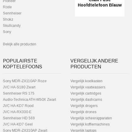
Pioneer
Hoofdtelefoon Blauw
Rode
Sennheiser
Shokz
Skullcandy
Sony
Bekijk alle producten
POPULAIRSTE
VERGELIJK ANDERE
KOPTELEFOONS
PRODUCTEN
Sony MDR-ZX110AP Roze
Vergelijk koelkasten
JVC HA-S180 Zwart
Vergelijk vaatwassers
Sennheiser RS 175
Vergelijk cartridges
Audio-Technica ATH-M50X Zwart
Vergelijk dashcams
JVC HA-KD7 Rood
Vergelijk drogers
JVC HA-RX330-E
Vergelijk drones
Sennheiser HD 569
Vergelijk scheerapparaten
JVC HA-KD7 Geel
Vergelijk koffiemachines
Sony MDR-ZX310AP Zwart
Vergelijk laptops