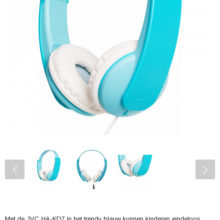
Met de JVC HA-KD7 in het trendy blauw kunnen kinderen eindeloos