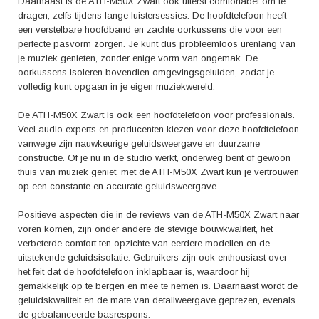
deze fantastische hoofdtelefoon.
Daarnaast is de ATH-M50X Zwart ook uiterst comfortabel om te
dragen, zelfs tijdens lange luistersessies. De hoofdtelefoon heeft
een verstelbare hoofdband en zachte oorkussens die voor een
perfecte pasvorm zorgen. Je kunt dus probleemloos urenlang van
je muziek genieten, zonder enige vorm van ongemak. De
oorkussens isoleren bovendien omgevingsgeluiden, zodat je
volledig kunt opgaan in je eigen muziekwereld.
De ATH-M50X Zwart is ook een hoofdtelefoon voor professionals.
Veel audio experts en producenten kiezen voor deze hoofdtelefoon
vanwege zijn nauwkeurige geluidsweergave en duurzame
constructie. Of je nu in de studio werkt, onderweg bent of gewoon
thuis van muziek geniet, met de ATH-M50X Zwart kun je vertrouwen
op een constante en accurate geluidsweergave.
Positieve aspecten die in de reviews van de ATH-M50X Zwart naar
voren komen, zijn onder andere de stevige bouwkwaliteit, het
verbeterde comfort ten opzichte van eerdere modellen en de
uitstekende geluidsisolatie. Gebruikers zijn ook enthousiast over
het feit dat de hoofdtelefoon inklapbaar is, waardoor hij
gemakkelijk op te bergen en mee te nemen is. Daarnaast wordt de
geluidskwaliteit en de mate van detailweergave geprezen, evenals
de gebalanceerde basrespons.