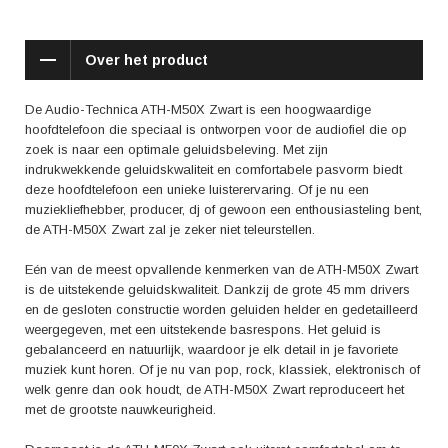
muziekwereld.
De ATH-M50X Zwart is ook een hoofdtelefoon voor professionals. Veel
Over het product
audio experts en producenten kiezen voor deze hoofdtelefoon vanwege
zijn nauwkeurige geluidsweergave en duurzame constructie. Of je nu in
de studio werkt, onderweg bent of gewoon thuis van muziek geniet, met
De Audio-Technica ATH-M50X Zwart is een hoogwaardige
de ATH-M50X Zwart kun je vertrouwen op een constante en accurate
hoofdtelefoon die speciaal is ontworpen voor de audiofiel die op
geluidsweergave.
zoek is naar een optimale geluidsbeleving. Met zijn
indrukwekkende geluidskwaliteit en comfortabele pasvorm biedt
Positieve aspecten die in de reviews van de ATH-M50X Zwart naar
deze hoofdtelefoon een unieke luisterervaring. Of je nu een
voren komen, zijn onder andere de stevige bouwkwaliteit, het verbeterde
muziekliefhebber, producer, dj of gewoon een enthousiasteling bent,
comfort ten opzichte van eerdere modellen en de uitstekende
de ATH-M50X Zwart zal je zeker niet teleurstellen.
geluidsisolatie. Gebruikers zijn ook enthousiast over het feit dat de
hoofdtelefoon inklapbaar is, waardoor hij gemakkelijk op te bergen en
Eén van de meest opvallende kenmerken van de ATH-M50X Zwart
mee te nemen is. Daarnaast wordt de geluidskwaliteit en de mate van
is de uitstekende geluidskwaliteit. Dankzij de grote 45 mm drivers
detailweergave geprezen, evenals de gebalanceerde basrespons.
en de gesloten constructie worden geluiden helder en gedetailleerd
weergegeven, met een uitstekende basrespons. Het geluid is
Kortom, met de Audio-Technica ATH-M50X Zwart haal je een premium
gebalanceerd en natuurlijk, waardoor je elk detail in je favoriete
hoofdtelefoon in huis die je een uitstekende geluidsbeleving biedt. Of je
muziek kunt horen. Of je nu van pop, rock, klassiek, elektronisch of
nu van muziek wilt genieten of professioneel bezig bent met audio, de
welk genre dan ook houdt, de ATH-M50X Zwart reproduceert het
ATH-M50X Zwart zal aan al je verwachtingen voldoen. Ervaar de
met de grootste nauwkeurigheid.
rijkdom van geluid en laat je meevoeren door je favoriete muziek met