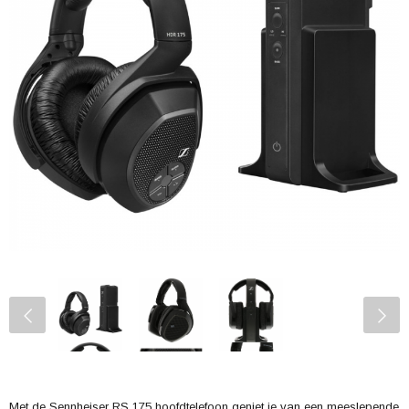
Met de Sennheiser RS 175 hoofdtelefoon geniet je van een meeslepende