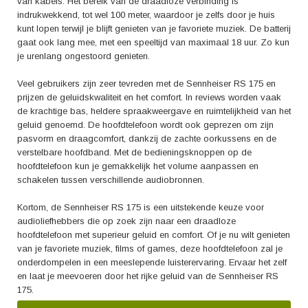
van kabels. Het bereik van de draadloze verbinding is
indrukwekkend, tot wel 100 meter, waardoor je zelfs door je huis
kunt lopen terwijl je blijft genieten van je favoriete muziek. De batterij
gaat ook lang mee, met een speeltijd van maximaal 18 uur. Zo kun
je urenlang ongestoord genieten.
Veel gebruikers zijn zeer tevreden met de Sennheiser RS 175 en
prijzen de geluidskwaliteit en het comfort. In reviews worden vaak
de krachtige bas, heldere spraakweergave en ruimtelijkheid van het
geluid genoemd. De hoofdtelefoon wordt ook geprezen om zijn
pasvorm en draagcomfort, dankzij de zachte oorkussens en de
verstelbare hoofdband. Met de bedieningsknoppen op de
hoofdtelefoon kun je gemakkelijk het volume aanpassen en
schakelen tussen verschillende audiobronnen.
Kortom, de Sennheiser RS 175 is een uitstekende keuze voor
audioliefhebbers die op zoek zijn naar een draadloze
hoofdtelefoon met superieur geluid en comfort. Of je nu wilt genieten
van je favoriete muziek, films of games, deze hoofdtelefoon zal je
onderdompelen in een meeslepende luisterervaring. Ervaar het zelf
en laat je meevoeren door het rijke geluid van de Sennheiser RS
175.