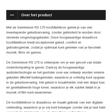
De hoofdtelefoon wordt ook geprezen om zijn pasvorm en
draagcomfort, dankzij de zachte oorkussens en de verstelbare
hoofdband. Met de bedieningsknoppen op de hoofdtelefoon kun je
Over het product
gemakkelijk het volume aanpassen en schakelen tussen verschillende
audiobronnen.
Met de Sennheiser RS 175 hoofdtelefoon geniet je van een
Kortom, de Sennheiser RS 175 is een uitstekende keuze voor
meeslepende geluidservaring, zonder gehinderd te worden door
audioliefhebbers die op zoek zijn naar een draadloze hoofdtelefoon met
storende omgevingsgeluiden. Deze hoogwaardige draadloze
superieur geluid en comfort. Of je nu wilt genieten van je favoriete
hoofdtelefoon biedt exceptioneel geluid, comfort en
muziek, films of games, deze hoofdtelefoon zal je onderdompelen in een
gebruiksgemak, zodat je optimaal kunt genieten van je favoriete
meeslepende luisterervaring. Ervaar het zelf en laat je meevoeren door
muziek, films en games.
het rijke geluid van de Sennheiser RS 175.
De Sennheiser RS 175 is ontworpen om je een gevoel van totale
onderdompeling te geven. Dankzij de hoogwaardige
audiotechnologie en het gesloten over-ear ontwerp worden externe
geluiden effectief buitengesloten, waardoor je volledig kunt opgaan
in de geluidservaring. Het geluid is kraakhelder, met een diepe bas
en gedetailleerde hoge tonen, waardoor je elk subtiel detail in je
muziek of film kunt waarnemen.
De hoofdtelefoon is draadloos en maakt gebruik van een digitale
verbinding, waardoor je je vrij kunt bewegen zonder dat je last hebt