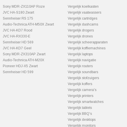
Sony MDR-ZX110AP Roze
Vergelijk koelkasten
JVC HA-S180 Zwart
Vergelijk vaatwassers
Sennheiser RS 175
Vergelijk cartridges
Audio-Technica ATH-M50X Zwart
Vergelijk dashcams
JVC HA-KD7 Rood
Vergelijk drogers
JVC HA-RX330-E
Vergelijk drones
Sennheiser HD 569
Vergelijk scheerapparaten
JVC HA-KD7 Geel
Vergelijk koffiemachines
Sony MDR-ZX310AP Zwart
Vergelijk laptops
Audio-Technica ATH-M20X
Vergelijk navigatie
Pioneer HDJ-X5 Zwart
Vergelijk routers
Sennheiser HD 599
Vergelijk soundbars
Vergelijk stofzuigers
Vergelijk koffers
Vergelijk camera's
Vergelijk printers
Vergelijk smartwatches
Vergelijk tablets
Vergelijk BBQ's
Vergelijk desktops
Vergelijk monitors