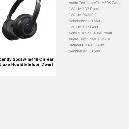
Audio-Technica ATH-M50X Zwart
JVC HA-KD7 Rood
JVC HA-RX330-E
Sennheiser HD 569
JVC HA-KD7 Geel
Sony MDR-ZX310AP Zwart
Audio-Technica ATH-M20X
Pioneer HDJ-X5 Zwart
Sennheiser HD 599
lcandy S5csw-m448 On-ear
dloze Hoofdtelefoon Zwart