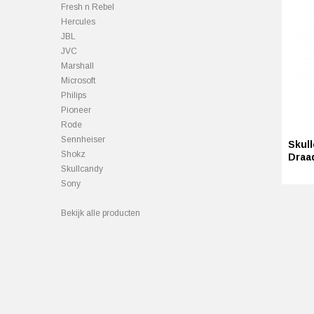
Fresh n Rebel
Hercules
JBL
JVC
Marshall
Microsoft
Philips
Pioneer
Rode
Sennheiser
Skul
Shokz
Draa
Skullcandy
Sony
Bekijk alle producten