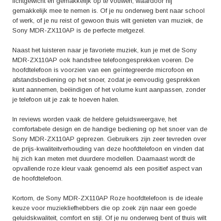
lichtgewicht en gemakkelijk op te vouwen, waardoor hij
gemakkelijk mee te nemen is. Of je nu onderweg bent naar school
of werk, of je nu reist of gewoon thuis wilt genieten van muziek, de
Sony MDR-ZX110AP is de perfecte metgezel.
Naast het luisteren naar je favoriete muziek, kun je met de Sony
MDR-ZX110AP ook handsfree telefoongesprekken voeren. De
hoofdtelefoon is voorzien van een geïntegreerde microfoon en
afstandsbediening op het snoer, zodat je eenvoudig gesprekken
kunt aannemen, beëindigen of het volume kunt aanpassen, zonder
je telefoon uit je zak te hoeven halen.
In reviews worden vaak de heldere geluidsweergave, het
comfortabele design en de handige bediening op het snoer van de
Sony MDR-ZX110AP geprezen. Gebruikers zijn zeer tevreden over
de prijs-kwaliteitverhouding van deze hoofdtelefoon en vinden dat
hij zich kan meten met duurdere modellen. Daarnaast wordt de
opvallende roze kleur vaak genoemd als een positief aspect van
de hoofdtelefoon.
Kortom, de Sony MDR-ZX110AP Roze hoofdtelefoon is de ideale
keuze voor muziekliefhebbers die op zoek zijn naar een goede
geluidskwaliteit, comfort en stijl. Of je nu onderweg bent of thuis wilt