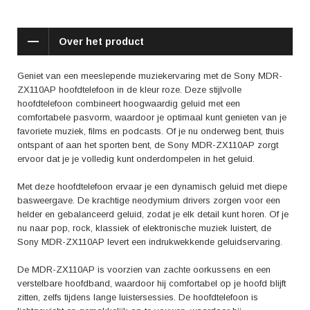
ZX110AP ook handsfree telefoongesprekken voeren. De hoofdtelefoon
is voorzien van een geïntegreerde microfoon en afstandsbediening op
het snoer, zodat je eenvoudig gesprekken kunt aannemen, beëindigen of
Over het product
het volume kunt aanpassen, zonder je telefoon uit je zak te hoeven
halen.
Geniet van een meeslepende muziekervaring met de Sony MDR-
In reviews worden vaak de heldere geluidsweergave, het comfortabele
ZX110AP hoofdtelefoon in de kleur roze. Deze stijlvolle
design en de handige bediening op het snoer van de Sony MDR-
hoofdtelefoon combineert hoogwaardig geluid met een
ZX110AP geprezen. Gebruikers zijn zeer tevreden over de prijs-
comfortabele pasvorm, waardoor je optimaal kunt genieten van je
kwaliteitverhouding van deze hoofdtelefoon en vinden dat hij zich kan
favoriete muziek, films en podcasts. Of je nu onderweg bent, thuis
meten met duurdere modellen. Daarnaast wordt de opvallende roze
ontspant of aan het sporten bent, de Sony MDR-ZX110AP zorgt
kleur vaak genoemd als een positief aspect van de hoofdtelefoon.
ervoor dat je je volledig kunt onderdompelen in het geluid.
Kortom, de Sony MDR-ZX110AP Roze hoofdtelefoon is de ideale keuze
Met deze hoofdtelefoon ervaar je een dynamisch geluid met diepe
voor muziekliefhebbers die op zoek zijn naar een goede
basweergave. De krachtige neodymium drivers zorgen voor een
geluidskwaliteit, comfort en stijl. Of je nu onderweg bent of thuis wilt
helder en gebalanceerd geluid, zodat je elk detail kunt horen. Of je
ontspannen, deze hoofdtelefoon zorgt ervoor dat je je volledig kunt
nu naar pop, rock, klassiek of elektronische muziek luistert, de
verliezen in je favoriete muziek.
Sony MDR-ZX110AP levert een indrukwekkende geluidservaring.
De MDR-ZX110AP is voorzien van zachte oorkussens en een
verstelbare hoofdband, waardoor hij comfortabel op je hoofd blijft
zitten, zelfs tijdens lange luistersessies. De hoofdtelefoon is