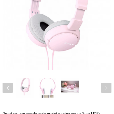
Geniet van een meeslepende muziekervaring met de Sony MDR-