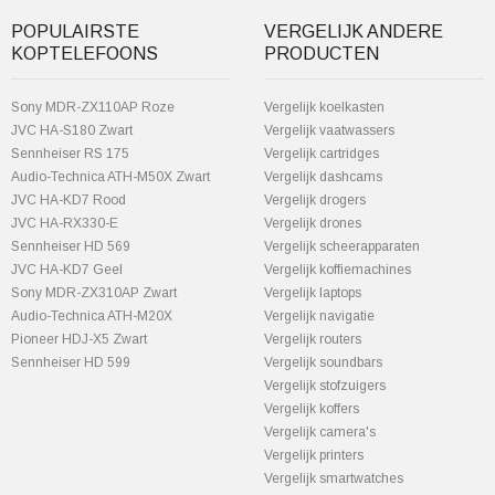
POPULAIRSTE
VERGELIJK ANDERE
KOPTELEFOONS
PRODUCTEN
Sony MDR-ZX110AP Roze
Vergelijk koelkasten
JVC HA-S180 Zwart
Vergelijk vaatwassers
Sennheiser RS 175
Vergelijk cartridges
Audio-Technica ATH-M50X Zwart
Vergelijk dashcams
JVC HA-KD7 Rood
Vergelijk drogers
JVC HA-RX330-E
Vergelijk drones
Sennheiser HD 569
Vergelijk scheerapparaten
JVC HA-KD7 Geel
Vergelijk koffiemachines
Sony MDR-ZX310AP Zwart
Vergelijk laptops
Audio-Technica ATH-M20X
Vergelijk navigatie
Pioneer HDJ-X5 Zwart
Vergelijk routers
Sennheiser HD 599
Vergelijk soundbars
Vergelijk stofzuigers
Vergelijk koffers
Vergelijk camera's
Vergelijk printers
Vergelijk smartwatches