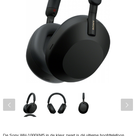
De Sony WH-1000XM5 in de kleur zwart is dé ultieme hoofdtelefoon