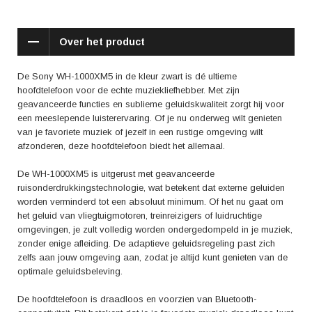
Naast de uitstekende geluidskwaliteit en ruisonderdrukking, biedt de
WH-1000XM5 nog meer handige functies. Met de touchbediening op de
oorschelp kun je eenvoudig het volume aanpassen, van nummer
Over het product
veranderen of gesprekken aannemen. Dankzij de ingebouwde
microfoon is het ook mogelijk om handsfree te bellen. Daarnaast heeft
de hoofdtelefoon een comfortabel over-ear ontwerp met zachte
De Sony WH-1000XM5 in de kleur zwart is dé ultieme
oorkussens die zich perfect naar jouw hoofd vormen, waardoor je
hoofdtelefoon voor de echte muziekliefhebber. Met zijn
urenlang kunt genieten van je muziek in ultiem comfort.
geavanceerde functies en sublieme geluidskwaliteit zorgt hij voor
een meeslepende luisterervaring. Of je nu onderweg wilt genieten
Uit reviews blijkt dat gebruikers vooral enthousiast zijn over de
van je favoriete muziek of jezelf in een rustige omgeving wilt
geluidskwaliteit en de ruisonderdrukking. Ze geven aan dat de muziek
afzonderen, deze hoofdtelefoon biedt het allemaal.
echt tot leven komt en dat ze volledig kunnen opgaan in hun favoriete
nummers. Ook de adaptieve geluidsregeling wordt positief beoordeeld,
De WH-1000XM5 is uitgerust met geavanceerde
omdat deze ervoor zorgt dat de hoofdtelefoon zich aanpast aan de
ruisonderdrukkingstechnologie, wat betekent dat externe geluiden
specifieke omgeving waarin je je bevindt. Dit maakt het luisteren naar
worden verminderd tot een absoluut minimum. Of het nu gaat om
muziek of het kijken van films een nog intensere ervaring.
het geluid van vliegtuigmotoren, treinreizigers of luidruchtige
omgevingen, je zult volledig worden ondergedompeld in je muziek,
Met de Sony WH-1000XM5 in het zwart haal je een state-of-the-art
zonder enige afleiding. De adaptieve geluidsregeling past zich
hoofdtelefoon in huis die je een meeslepende geluidservaring biedt. Of
zelfs aan jouw omgeving aan, zodat je altijd kunt genieten van de
je nu op reis bent, aan het werk bent of gewoon wilt ontspannen, deze
optimale geluidsbeleving.
hoofdtelefoon creëert de perfecte sfeer om je volledig onder te dompelen
in je favoriete muziek. Dompel jezelf onder en geniet van een
De hoofdtelefoon is draadloos en voorzien van Bluetooth-