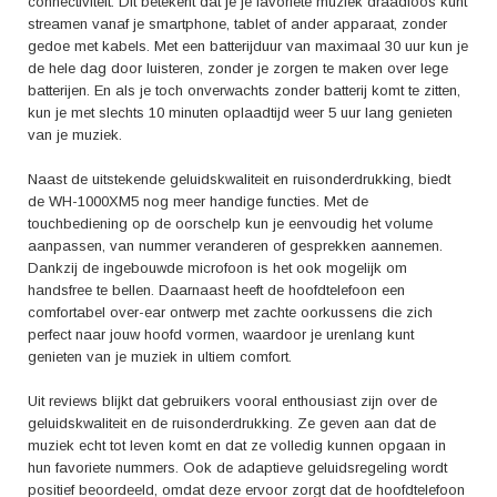
geluidskwaliteit als nooit tevoren.
connectiviteit. Dit betekent dat je je favoriete muziek draadloos kunt
streamen vanaf je smartphone, tablet of ander apparaat, zonder
gedoe met kabels. Met een batterijduur van maximaal 30 uur kun je
de hele dag door luisteren, zonder je zorgen te maken over lege
batterijen. En als je toch onverwachts zonder batterij komt te zitten,
kun je met slechts 10 minuten oplaadtijd weer 5 uur lang genieten
van je muziek.
Naast de uitstekende geluidskwaliteit en ruisonderdrukking, biedt
de WH-1000XM5 nog meer handige functies. Met de
touchbediening op de oorschelp kun je eenvoudig het volume
aanpassen, van nummer veranderen of gesprekken aannemen.
Dankzij de ingebouwde microfoon is het ook mogelijk om
handsfree te bellen. Daarnaast heeft de hoofdtelefoon een
comfortabel over-ear ontwerp met zachte oorkussens die zich
perfect naar jouw hoofd vormen, waardoor je urenlang kunt
genieten van je muziek in ultiem comfort.
Uit reviews blijkt dat gebruikers vooral enthousiast zijn over de
geluidskwaliteit en de ruisonderdrukking. Ze geven aan dat de
muziek echt tot leven komt en dat ze volledig kunnen opgaan in
hun favoriete nummers. Ook de adaptieve geluidsregeling wordt
positief beoordeeld, omdat deze ervoor zorgt dat de hoofdtelefoon