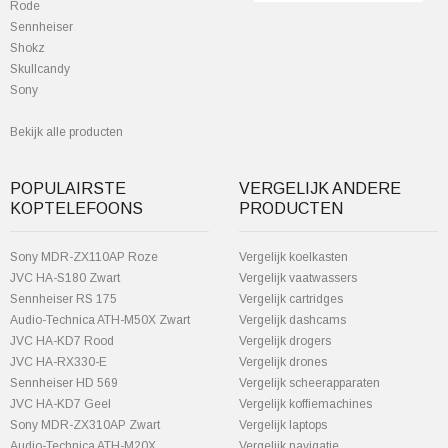
Rode
Sennheiser
Shokz
Skullcandy
Sony
Bekijk alle producten
POPULAIRSTE
VERGELIJK ANDERE
KOPTELEFOONS
PRODUCTEN
Sony MDR-ZX110AP Roze
Vergelijk koelkasten
JVC HA-S180 Zwart
Vergelijk vaatwassers
Sennheiser RS 175
Vergelijk cartridges
Audio-Technica ATH-M50X Zwart
Vergelijk dashcams
JVC HA-KD7 Rood
Vergelijk drogers
JVC HA-RX330-E
Vergelijk drones
Sennheiser HD 569
Vergelijk scheerapparaten
JVC HA-KD7 Geel
Vergelijk koffiemachines
Sony MDR-ZX310AP Zwart
Vergelijk laptops
Audio-Technica ATH-M20X
Vergelijk navigatie