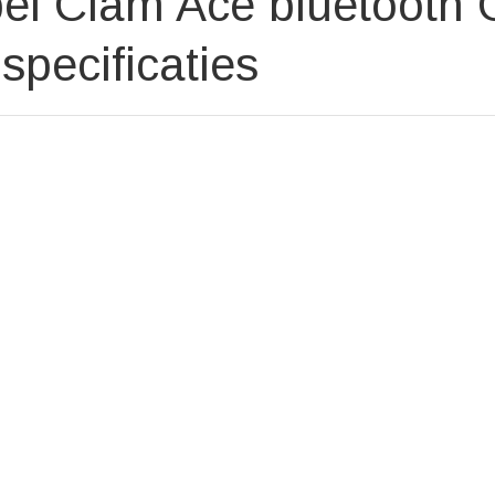
el Clam Ace bluetooth 
specificaties