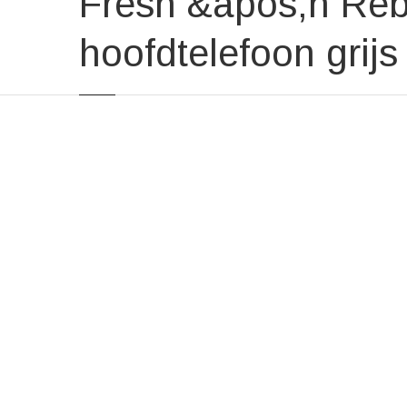
Fresh &apos;n Reb
hoofdtelefoon grijs 