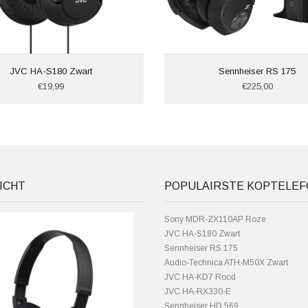
JVC HA-S180 Zwart
Sennheiser RS 175
€19,99
€225,00
ICHT
POPULAIRSTE KOPTELE
Sony MDR-ZX110AP Roze
JVC HA-S180 Zwart
Sennheiser RS 175
Audio-Technica ATH-M50X Zwart
JVC HA-KD7 Rood
JVC HA-RX330-E
Sennheiser HD 569