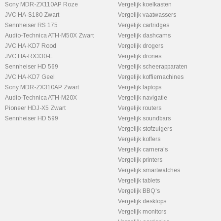
Sony MDR-ZX110AP Roze
Vergelijk koelkasten
JVC HA-S180 Zwart
Vergelijk vaatwassers
Sennheiser RS 175
Vergelijk cartridges
Audio-Technica ATH-M50X Zwart
Vergelijk dashcams
JVC HA-KD7 Rood
Vergelijk drogers
JVC HA-RX330-E
Vergelijk drones
Sennheiser HD 569
Vergelijk scheerapparaten
JVC HA-KD7 Geel
Vergelijk koffiemachines
Sony MDR-ZX310AP Zwart
Vergelijk laptops
Audio-Technica ATH-M20X
Vergelijk navigatie
Pioneer HDJ-X5 Zwart
Vergelijk routers
Sennheiser HD 599
Vergelijk soundbars
Vergelijk stofzuigers
Vergelijk koffers
Vergelijk camera's
Vergelijk printers
Vergelijk smartwatches
Vergelijk tablets
Vergelijk BBQ's
Vergelijk desktops
Vergelijk monitors