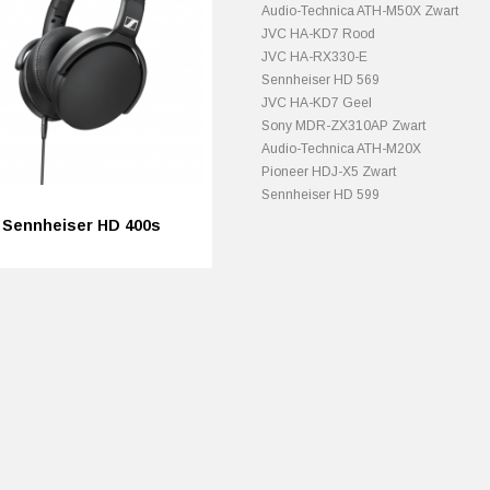
Audio-Technica ATH-M50X Zwart
JVC HA-KD7 Rood
JVC HA-RX330-E
Sennheiser HD 569
JVC HA-KD7 Geel
Sony MDR-ZX310AP Zwart
Audio-Technica ATH-M20X
Pioneer HDJ-X5 Zwart
Sennheiser HD 599
Sennheiser HD 400s