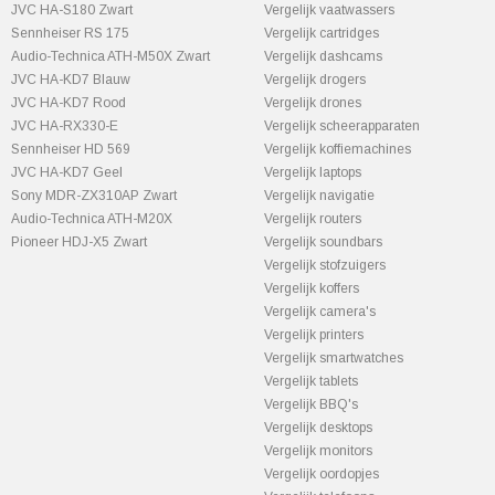
JVC HA-S180 Zwart
Vergelijk vaatwassers
Sennheiser RS 175
Vergelijk cartridges
Audio-Technica ATH-M50X Zwart
Vergelijk dashcams
JVC HA-KD7 Blauw
Vergelijk drogers
JVC HA-KD7 Rood
Vergelijk drones
JVC HA-RX330-E
Vergelijk scheerapparaten
Sennheiser HD 569
Vergelijk koffiemachines
JVC HA-KD7 Geel
Vergelijk laptops
Sony MDR-ZX310AP Zwart
Vergelijk navigatie
Audio-Technica ATH-M20X
Vergelijk routers
Pioneer HDJ-X5 Zwart
Vergelijk soundbars
Vergelijk stofzuigers
Vergelijk koffers
Vergelijk camera's
Vergelijk printers
Vergelijk smartwatches
Vergelijk tablets
Vergelijk BBQ's
Vergelijk desktops
Vergelijk monitors
Vergelijk oordopjes