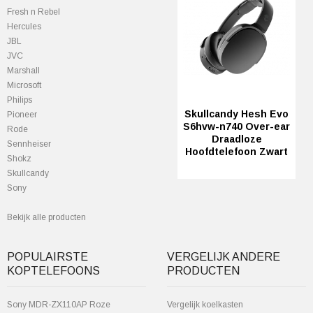
Fresh n Rebel
Hercules
JBL
JVC
Marshall
Microsoft
Philips
Skullcandy Hesh Evo
Pioneer
S6hvw-n740 Over-ear
Rode
Draadloze
Sennheiser
Hoofdtelefoon Zwart
Shokz
Skullcandy
Sony
Bekijk alle producten
POPULAIRSTE
VERGELIJK ANDERE
KOPTELEFOONS
PRODUCTEN
Sony MDR-ZX110AP Roze
Vergelijk koelkasten