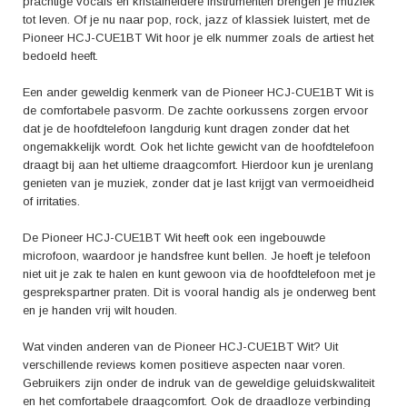
je de ultieme draadloze audio-ervaring. Ervaar zelf het gevoel van
prachtige vocals en kristalheldere instrumenten brengen je muziek
vrijheid tijdens het luisteren naar je favoriete nummers en laat je
tot leven. Of je nu naar pop, rock, jazz of klassiek luistert, met de
onderdompelen in pure muziekbeleving.
Pioneer HCJ-CUE1BT Wit hoor je elk nummer zoals de artiest het
bedoeld heeft.
Een ander geweldig kenmerk van de Pioneer HCJ-CUE1BT Wit is
de comfortabele pasvorm. De zachte oorkussens zorgen ervoor
dat je de hoofdtelefoon langdurig kunt dragen zonder dat het
ongemakkelijk wordt. Ook het lichte gewicht van de hoofdtelefoon
draagt bij aan het ultieme draagcomfort. Hierdoor kun je urenlang
genieten van je muziek, zonder dat je last krijgt van vermoeidheid
of irritaties.
De Pioneer HCJ-CUE1BT Wit heeft ook een ingebouwde
microfoon, waardoor je handsfree kunt bellen. Je hoeft je telefoon
niet uit je zak te halen en kunt gewoon via de hoofdtelefoon met je
gesprekspartner praten. Dit is vooral handig als je onderweg bent
en je handen vrij wilt houden.
Wat vinden anderen van de Pioneer HCJ-CUE1BT Wit? Uit
verschillende reviews komen positieve aspecten naar voren.
Gebruikers zijn onder de indruk van de geweldige geluidskwaliteit
en het comfortabele draagcomfort. Ook de draadloze verbinding