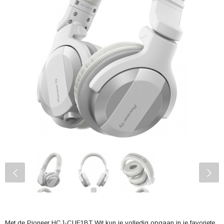
Met de Pioneer HCJ-CUE1BT Wit kun je volledig opgaan in je favoriete