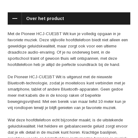
hoofdtelefoon langdurig kunt dragen zonder dat het ongemakkelijk
wordt. Ook het lichte gewicht van de hoofdtelefoon draagt bij aan het
ultieme draagcomfort. Hierdoor kun je urenlang genieten van je muziek,
Over het product
zonder dat je last krijgt van vermoeidheid of irritaties.
De Pioneer HCJ-CUE1BT Wit heeft ook een ingebouwde microfoon,
Met de Pioneer HCJ-CUE1BT Wit kun je volledig opgaan in je
waardoor je handsfree kunt bellen. Je hoeft je telefoon niet uit je zak te
favoriete muziek. Deze stijlvolle hoofdtelefoon biedt niet alleen een
halen en kunt gewoon via de hoofdtelefoon met je gesprekspartner
geweldige geluidskwaliteit, maar zorgt ook voor een ultieme
praten. Dit is vooral handig als je onderweg bent en je handen vrij wilt
draadloze audio-ervaring. Of je nu onderweg bent, in de
houden.
sportschool traint of gewoon thuis wilt ontspannen, met deze
hoofdtelefoon heb je altijd de perfecte soundtrack bij de hand.
Wat vinden anderen van de Pioneer HCJ-CUE1BT Wit? Uit verschillende
reviews komen positieve aspecten naar voren. Gebruikers zijn onder de
De Pioneer HCJ-CUE1BT Wit is uitgerust met de nieuwste
indruk van de geweldige geluidskwaliteit en het comfortabele
Bluetooth-technologie, zodat je moeiteloos kunt verbinden met je
draagcomfort. Ook de draadloze verbinding wordt als zeer betrouwbaar
smartphone, tablet of andere Bluetooth-apparaten. Geen gedoe
ervaren. Daarnaast wordt de lange batterijduur positief benoemd. Zo
meer met kabels die in de knoop raken of beperkte
hoef je je geen zorgen te maken dat de hoofdtelefoon halverwege de
bewegingsvrijheid. Met een bereik van maar liefst 10 meter kun je
dag leeg is.
vrij rondlopen terwijl je blijft genieten van je favoriete muziek.
Kortom, met de Pioneer HCJ-CUE1BT Wit haal je een hoogwaardige en
Wat deze hoofdtelefoon echt bijzonder maakt, is de uitstekende
stijlvolle hoofdtelefoon in huis. Of je nu wilt genieten van je favoriete
geluidskwaliteit. Het heldere en gebalanceerde geluid zorgt ervoor
muziek of wilt bellen zonder gedoe met kabels, deze hoofdtelefoon biedt
dat je elk detail in de muziek kunt horen. Krachtige baslijnen,