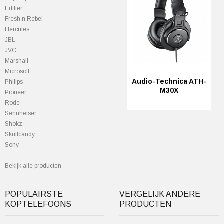
Edifier
Fresh n Rebel
Hercules
JBL
JVC
Marshall
Microsoft
Audio-Technica ATH-
Philips
M30X
Pioneer
Rode
Sennheiser
Shokz
Skullcandy
Sony
Bekijk alle producten
POPULAIRSTE
VERGELIJK ANDERE
KOPTELEFOONS
PRODUCTEN