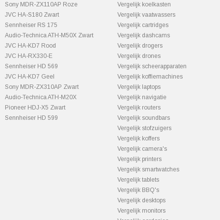
Sony MDR-ZX110AP Roze
Vergelijk koelkasten
JVC HA-S180 Zwart
Vergelijk vaatwassers
Sennheiser RS 175
Vergelijk cartridges
Audio-Technica ATH-M50X Zwart
Vergelijk dashcams
JVC HA-KD7 Rood
Vergelijk drogers
JVC HA-RX330-E
Vergelijk drones
Sennheiser HD 569
Vergelijk scheerapparaten
JVC HA-KD7 Geel
Vergelijk koffiemachines
Sony MDR-ZX310AP Zwart
Vergelijk laptops
Audio-Technica ATH-M20X
Vergelijk navigatie
Pioneer HDJ-X5 Zwart
Vergelijk routers
Sennheiser HD 599
Vergelijk soundbars
Vergelijk stofzuigers
Vergelijk koffers
Vergelijk camera's
Vergelijk printers
Vergelijk smartwatches
Vergelijk tablets
Vergelijk BBQ's
Vergelijk desktops
Vergelijk monitors