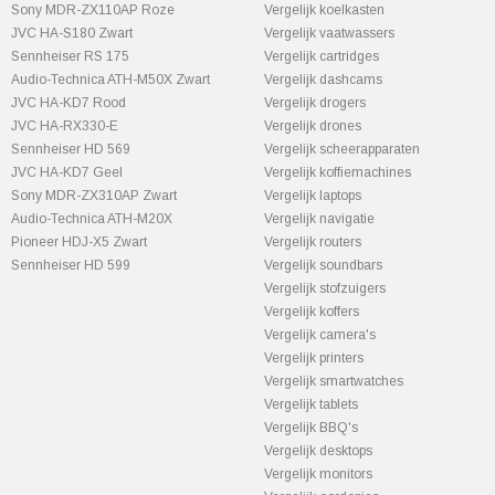
Sony MDR-ZX110AP Roze
Vergelijk koelkasten
JVC HA-S180 Zwart
Vergelijk vaatwassers
Sennheiser RS 175
Vergelijk cartridges
Audio-Technica ATH-M50X Zwart
Vergelijk dashcams
JVC HA-KD7 Rood
Vergelijk drogers
JVC HA-RX330-E
Vergelijk drones
Sennheiser HD 569
Vergelijk scheerapparaten
JVC HA-KD7 Geel
Vergelijk koffiemachines
Sony MDR-ZX310AP Zwart
Vergelijk laptops
Audio-Technica ATH-M20X
Vergelijk navigatie
Pioneer HDJ-X5 Zwart
Vergelijk routers
Sennheiser HD 599
Vergelijk soundbars
Vergelijk stofzuigers
Vergelijk koffers
Vergelijk camera's
Vergelijk printers
Vergelijk smartwatches
Vergelijk tablets
Vergelijk BBQ's
Vergelijk desktops
Vergelijk monitors