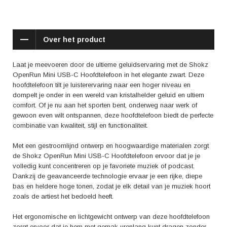
De Shokz OpenRun Mini USB-C Hoofdtelefoon is ontworpen voor
actieve mensen die graag genieten van hun favoriete muziek terwijl ze
onderweg zijn. Of je nu aan het hardlopen bent, fitness-oefeningen doet
of gewoon geniet van een wandeling in de natuur, deze hoofdtelefoon is
Over het product
je ideale metgezel.
Positieve aspecten die in reviews worden genoemd zijn onder andere
Laat je meevoeren door de ultieme geluidservaring met de Shokz
de uitstekende geluidskwaliteit, het comfortabele ontwerp dat goed blijft
OpenRun Mini USB-C Hoofdtelefoon in het elegante zwart. Deze
zitten tijdens het sporten en de duurzaamheid van de hoofdtelefoon.
hoofdtelefoon tilt je luisterervaring naar een hoger niveau en
Gebruikers zijn tevreden over de batterijduur en de handige
dompelt je onder in een wereld van kristalhelder geluid en ultiem
bedieningselementen, waardoor ze eenvoudig van nummer kunnen
comfort. Of je nu aan het sporten bent, onderweg naar werk of
wisselen of oproepen kunnen beantwoorden.
gewoon even wilt ontspannen, deze hoofdtelefoon biedt de perfecte
combinatie van kwaliteit, stijl en functionaliteit.
Kortom, de Shokz OpenRun Mini USB-C Hoofdtelefoon in het zwart
biedt niet alleen hoogwaardige geluidskwaliteit, maar ook ultiem comfort
Met een gestroomlijnd ontwerp en hoogwaardige materialen zorgt
en gemak, waardoor het de perfecte keuze is voor iedereen die van
de Shokz OpenRun Mini USB-C Hoofdtelefoon ervoor dat je je
muziek houdt en graag actief bezig is. Laat je inspireren en geniet van
volledig kunt concentreren op je favoriete muziek of podcast.
al je favoriete nummers met deze stijlvolle en geavanceerde
Dankzij de geavanceerde technologie ervaar je een rijke, diepe
hoofdtelefoon.
bas en heldere hoge tonen, zodat je elk detail van je muziek hoort
zoals de artiest het bedoeld heeft.
Het ergonomische en lichtgewicht ontwerp van deze hoofdtelefoon
zorgt ervoor dat je hem met gemak urenlang kunt dragen zonder