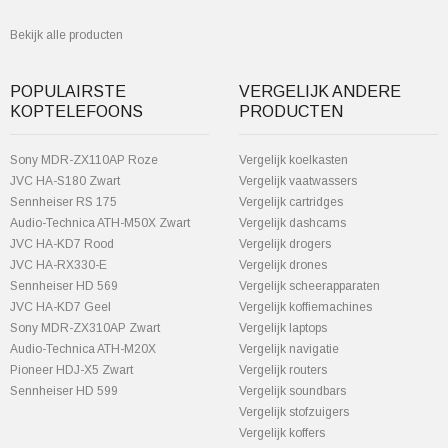
Bekijk alle producten
POPULAIRSTE
VERGELIJK ANDERE
KOPTELEFOONS
PRODUCTEN
Sony MDR-ZX110AP Roze
Vergelijk koelkasten
JVC HA-S180 Zwart
Vergelijk vaatwassers
Sennheiser RS 175
Vergelijk cartridges
Audio-Technica ATH-M50X Zwart
Vergelijk dashcams
JVC HA-KD7 Rood
Vergelijk drogers
JVC HA-RX330-E
Vergelijk drones
Sennheiser HD 569
Vergelijk scheerapparaten
JVC HA-KD7 Geel
Vergelijk koffiemachines
Sony MDR-ZX310AP Zwart
Vergelijk laptops
Audio-Technica ATH-M20X
Vergelijk navigatie
Pioneer HDJ-X5 Zwart
Vergelijk routers
Sennheiser HD 599
Vergelijk soundbars
Vergelijk stofzuigers
Vergelijk koffers