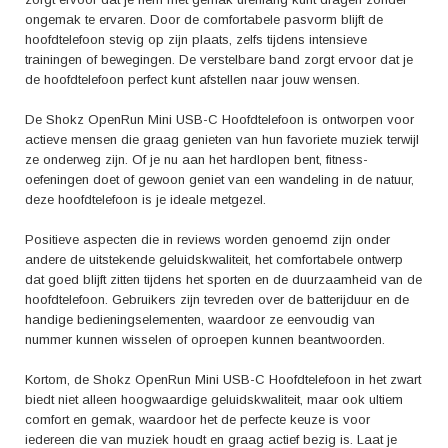
ongemak te ervaren. Door de comfortabele pasvorm blijft de
hoofdtelefoon stevig op zijn plaats, zelfs tijdens intensieve
trainingen of bewegingen. De verstelbare band zorgt ervoor dat je
de hoofdtelefoon perfect kunt afstellen naar jouw wensen.
De Shokz OpenRun Mini USB-C Hoofdtelefoon is ontworpen voor
actieve mensen die graag genieten van hun favoriete muziek terwijl
ze onderweg zijn. Of je nu aan het hardlopen bent, fitness-
oefeningen doet of gewoon geniet van een wandeling in de natuur,
deze hoofdtelefoon is je ideale metgezel.
Positieve aspecten die in reviews worden genoemd zijn onder
andere de uitstekende geluidskwaliteit, het comfortabele ontwerp
dat goed blijft zitten tijdens het sporten en de duurzaamheid van de
hoofdtelefoon. Gebruikers zijn tevreden over de batterijduur en de
handige bedieningselementen, waardoor ze eenvoudig van
nummer kunnen wisselen of oproepen kunnen beantwoorden.
Kortom, de Shokz OpenRun Mini USB-C Hoofdtelefoon in het zwart
biedt niet alleen hoogwaardige geluidskwaliteit, maar ook ultiem
comfort en gemak, waardoor het de perfecte keuze is voor
iedereen die van muziek houdt en graag actief bezig is. Laat je