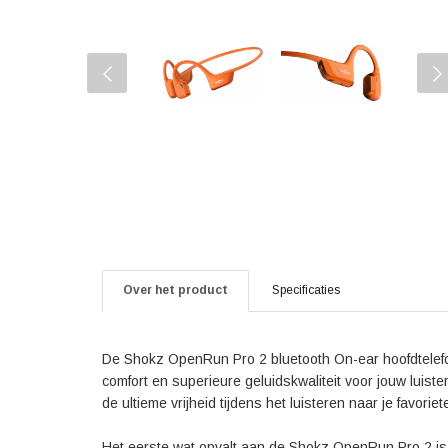
Over het product
Specificaties
De Shokz OpenRun Pro 2 bluetooth On-ear hoofdtelefoon
comfort en superieure geluidskwaliteit voor jouw luiste
de ultieme vrijheid tijdens het luisteren naar je favor
Het eerste wat opvalt aan de Shokz OpenRun Pro 2 is 