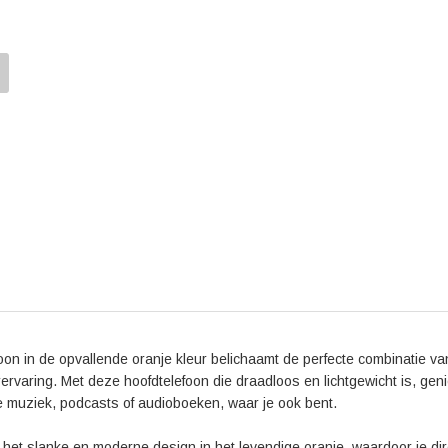
Reviews van gebruikers benadrukken de geweldige
lange luistersessies. Daarnaast wordt de geluidskwa
wordt weergegeven. Gebruikers zijn ook enthousiast
hoofdtelefoon, waardoor ze langdurig kunnen geniet
Kortom, de Shokz OpenRun Pro 2 bluetooth On-ear ho
metgezel voor diegenen die op zoek zijn naar een com
Laat je onderdompelen in de muziekwereld en ervaar
hoogwaardige hoofdtelefoon.
 in de opvallende oranje kleur belichaamt de perfecte combinatie van 
rervaring. Met deze hoofdtelefoon die draadloos en lichtgewicht is, geni
iete muziek, podcasts of audioboeken, waar je ook bent.
het slanke en moderne design in het levendige oranje, waardoor je di