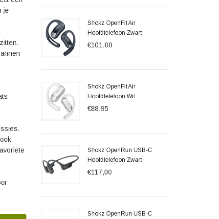
 je
Shokz OpenFit Air
Hoofdtelefoon Zwart
itten.
€101,00
spannen
Shokz OpenFit Air
ats
Hoofdtelefoon Wit
€88,95
ssies.
 ook
avoriete
Shokz OpenRun USB-C
Hoofdtelefoon Zwart
€117,00
oor
Shokz OpenRun USB-C