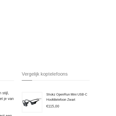
 pasvorm en comfort van de Shokz OpenRun Pro 2 tijdens
liteit geroemd, waarbij elke noot helder en gebalanceerd
 over de duurzaamheid en batterijduur van deze
en van hun favoriete muziek zonder onderbrekingen.
ofdtelefoon in het sprankelende oranje design is de ideale
binatie van stijl, comfort en uitstekende geluidskwaliteit.
 de vrijheid van draadloos luisteren met deze
Vergelijk koptelefoons
stijl,
Shokz OpenRun Mini USB-C
et je van
Hoofdtelefoon Zwart
€115,00
rect een