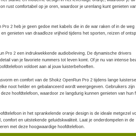
on rust comfortabel op je oren, waardoor je urenlang kunt genieten van
Pro 2 heb je geen gedoe met kabels die in de war raken of in de weg z
en genieten van draadloze vrijheid tijdens het sporten, reizen of ont
nRun Pro 2 een indrukwekkende audiobeleving. De dynamische drivers
etail van je favoriete nummers tot leven komt. Of je nu van intense be
ofdtelefoon voldoet aan al jouw luisterbehoeften.
vorm en comfort van de Shokz OpenRun Pro 2 tijdens lange luisterse
 elke noot helder en gebalanceerd wordt weergegeven. Gebruikers zijn
 deze hoofdtelefoon, waardoor ze langdurig kunnen genieten van hun f
dtelefoon in het sprankelende oranje design is de ideale metgezel v
l, comfort en uitstekende geluidskwaliteit. Laat je onderdompelen in de
steren met deze hoogwaardige hoofdtelefoon.