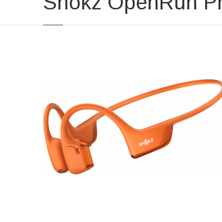
Shokz OpenRun Pro