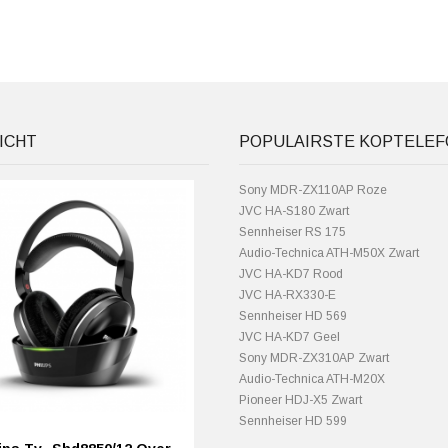
ICHT
POPULAIRSTE KOPTELE
Sony MDR-ZX110AP Roze
JVC HA-S180 Zwart
Sennheiser RS 175
Audio-Technica ATH-M50X Zwart
JVC HA-KD7 Rood
JVC HA-RX330-E
Sennheiser HD 569
JVC HA-KD7 Geel
Sony MDR-ZX310AP Zwart
Audio-Technica ATH-M20X
Pioneer HDJ-X5 Zwart
Sennheiser HD 599