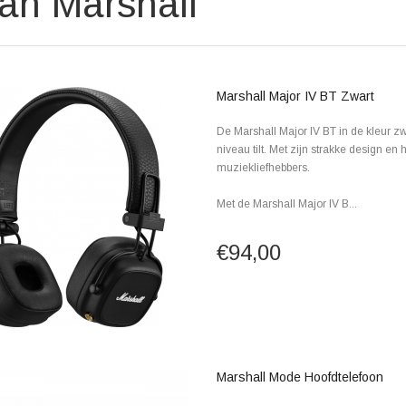
van Marshall
Marshall Major IV BT Zwart
De Marshall Major IV BT in de kleur z
niveau tilt. Met zijn strakke design en
muziekliefhebbers.
Met de Marshall Major IV B...
€94,00
Marshall Mode Hoofdtelefoon