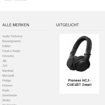
ALLE MERKEN
UITGELICHT
Audio-Technica
Beyerdynamic
Edifier
Fresh n Rebel
Hercules
JBL
JVC
Marshall
Microsoft
Pioneer HCJ-
Philips
CUE1BT Zwart
Pioneer
Rode
Sennheiser
Shokz