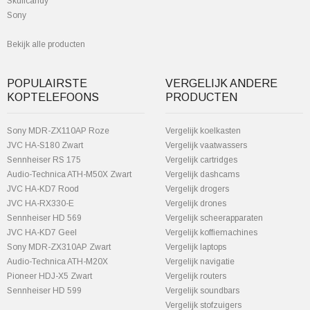
Skullcandy
Sony
Bekijk alle producten
POPULAIRSTE
VERGELIJK ANDERE
KOPTELEFOONS
PRODUCTEN
Sony MDR-ZX110AP Roze
Vergelijk koelkasten
JVC HA-S180 Zwart
Vergelijk vaatwassers
Sennheiser RS 175
Vergelijk cartridges
Audio-Technica ATH-M50X Zwart
Vergelijk dashcams
JVC HA-KD7 Rood
Vergelijk drogers
JVC HA-RX330-E
Vergelijk drones
Sennheiser HD 569
Vergelijk scheerapparaten
JVC HA-KD7 Geel
Vergelijk koffiemachines
Sony MDR-ZX310AP Zwart
Vergelijk laptops
Audio-Technica ATH-M20X
Vergelijk navigatie
Pioneer HDJ-X5 Zwart
Vergelijk routers
Sennheiser HD 599
Vergelijk soundbars
Vergelijk stofzuigers